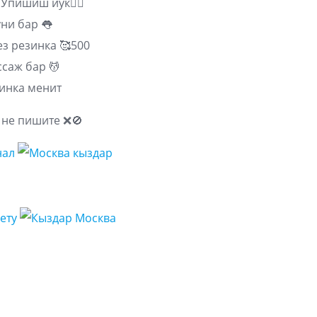
Упишиш йук🙅‍♀️
ни бар 👅
з резинка 🥰500
саж бар 💆
инка менит
 не пишите ❌🚫
нал
кету