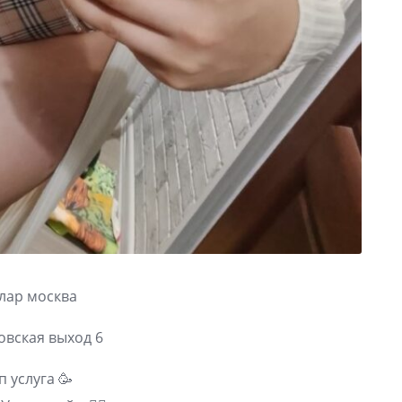
лар москва
овская выход 6
п услуга 🥳