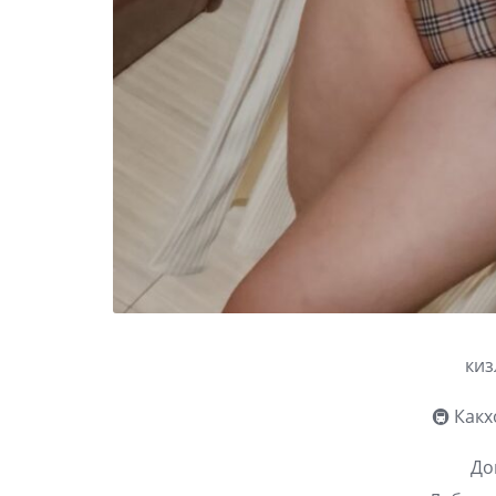
киз
🚇 Какх
До