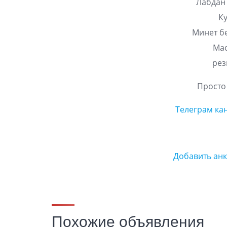
Лабдан 
Ку
Минет бе
Мас
рез
Просто
Телеграм ка
Добавить ан
Похожие объявления